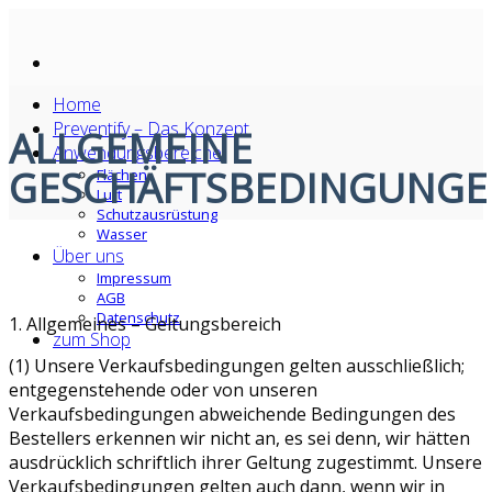
Skip
to
content
Home
Preventify – Das Konzept
ALLGEMEINE
Anwendungsbereiche
GESCHÄFTSBEDINGUNG
Flächen
Luft
Schutzausrüstung
Wasser
Über uns
Impressum
AGB
Datenschutz
1. Allgemeines – Geltungsbereich
zum Shop
(1) Unsere Verkaufsbedingungen gelten ausschließlich;
entgegenstehende oder von unseren
Verkaufsbedingungen abweichende Bedingungen des
Bestellers erkennen wir nicht an, es sei denn, wir hätten
ausdrücklich schriftlich ihrer Geltung zugestimmt. Unsere
Verkaufsbedingungen gelten auch dann, wenn wir in